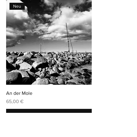
Neu
An der Mole
Preis
65,00 €
In den Warenkorb
Neu