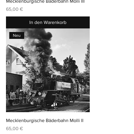
Mecklenburgische Bäderbahn Molli III
Preis
65,00 €
In den Warenkorb
Neu
Mecklenburgische Bäderbahn Molli II
Preis
65,00 €