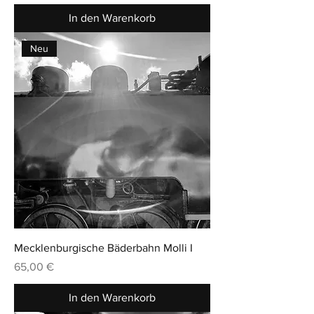
In den Warenkorb
Neu
Mecklenburgische Bäderbahn Molli I
Preis
65,00 €
In den Warenkorb